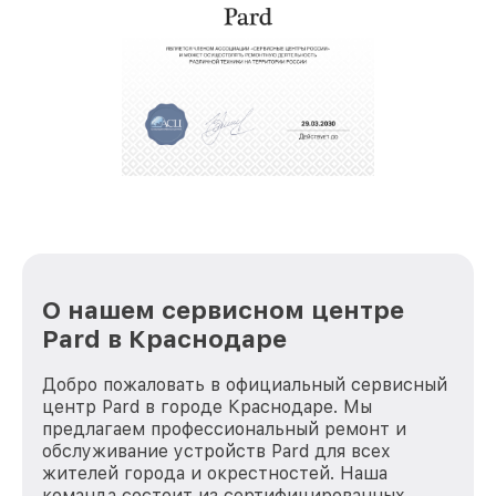
услуги курьера для владельцев
крупногабаритной техники, которые
обеспечат доставку устройств в сервис в
полной сохранности и бесплатно.
За годы своей деятельности мы получали только
положительные отзывы и обрели отличную
репутацию. Мы постоянно совершенствуемся и
стараемся каждый день делать наш сервис еще
лучше!
О нашем сервисном центре
Pard в Краснодаре
Добро пожаловать в официальный сервисный
центр Pard в городе Краснодаре. Мы
предлагаем профессиональный ремонт и
обслуживание устройств Pard для всех
жителей города и окрестностей. Наша
команда состоит из сертифицированных