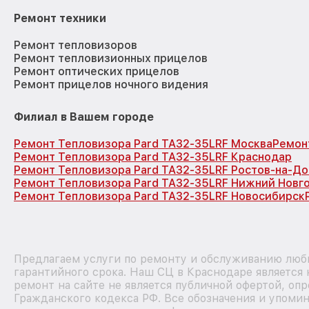
Ремонт техники
Ремонт тепловизоров
Ремонт тепловизионных прицелов
Ремонт оптических прицелов
Ремонт прицелов ночного видения
Филиал в Вашем городе
Ремонт Тепловизора Pard TA32-35LRF Москва
Ремон
Ремонт Тепловизора Pard TA32-35LRF Краснодар
Ремонт Тепловизора Pard TA32-35LRF Ростов-на-До
Ремонт Тепловизора Pard TA32-35LRF Нижний Новг
Ремонт Тепловизора Pard TA32-35LRF Новосибирск
Предлагаем услуги по ремонту и обслуживанию любы
гарантийного срока. Наш СЦ в Краснодаре является
ремонт на сайте не является публичной офертой, оп
Гражданского кодекса РФ. Все обозначения и упоми