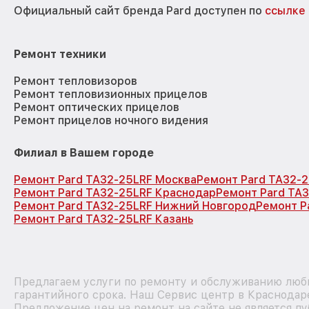
Официальный сайт бренда Pard доступен по
ссылке
Ремонт техники
Ремонт тепловизоров
Ремонт тепловизионных прицелов
Ремонт оптических прицелов
Ремонт прицелов ночного видения
Филиал в Вашем городе
Ремонт Pard TA32-25LRF Москва
Ремонт Pard TA32-
Ремонт Pard TA32-25LRF Краснодар
Ремонт Pard TA
Ремонт Pard TA32-25LRF Нижний Новгород
Ремонт P
Ремонт Pard TA32-25LRF Казань
Предлагаем услуги по ремонту и обслуживанию любы
гарантийного срока. Наш Сервис центр в Краснодар
Предложение цен на ремонт на сайте не является п