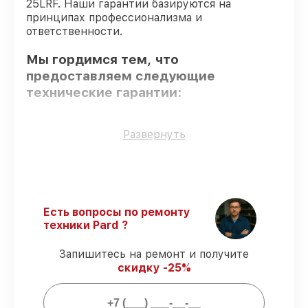
25LRF. Наши гарантии базируются на
принципах профессионализма и
ответственности.
Мы гордимся тем, что
предоставляем следующие
технические гарантии:
Только фирменные комплектующие
–
Развернуть
только подлинные комплектующие.
Опытные мастера
– проверенные
специалисты с опытом и сертификацией.
Выполнение работ вовремя
–
восстановление тепловизора TA32-25LRF
Есть вопросы по ремонту
выполняется строго в оговоренные
техники Pard ?
сроки.
Подтвержденная гарантия
– все
Запишитесь на ремонт и получите
работы по восстановлению проводятся с
скидку -25%
официальной гарантией.
Мы гарантируем: