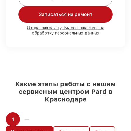
Записаться на ремонт
80%
работ с возможностью
присутствовать
90%
комплектующих для тепловизоров
Отправляя заявку, Вы соглашаетесь на
обработку персональных данных
на складе или доступны для быстрой
доставки
Подбор оригинальных комплектующих
и надежных реплик с возможностью
выбрать
– с учётом всех запросов
85%
работ быстро и без задержек, при
немедленном начале работ
Какие этапы работы с нашим
сервисным центром Pard в
Краснодаре
1