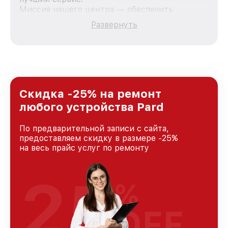
Миссия нашего центра — обеспечить
качественный и доступный ремонт для
Развернуть
каждого пользователя продукции Pard, вне
зависимости от сложности поломки. Мы
стремимся к тому, чтобы каждый клиент был
удовлетворен скоростью и качеством
предоставляемых услуг. Наша цель — стать
лучшим сервисным центром Pard в городе
Краснодаре, постоянно повышая уровень
Скидка -25% на ремонт
доверия и лояльности наших клиентов.
любого устройства Pard
По предварительной записи с сайта,
предоставляем скидку в размере -25%
на весь прайс услуг по ремонту
25
%
OFF