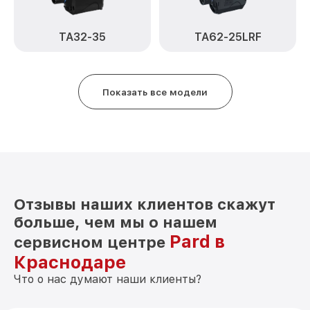
от 750₽
Pard
TA32-35
TA62-25LRF
Прошивка (Обновление ПО) TA32-25LRF
от 450₽
Pard
Ремонт платы управления
от 750₽
(восстановление) TA32-25LRF Pard
Показать все модели
Восстановление после попадания влаги
от 850₽
TA32-25LRF Pard
Ремонт Wi-Fi TA32-25LRF Pard
от 850₽
Ремонт разъема TA32-25LRF Pard
от 650₽
Отзывы наших клиентов скажут
Ремонт капиллярной трубки TA32-
от 450₽
25LRF Pard
больше, чем мы о нашем
Pard в
сервисном центре
Краснодаре
Что о нас думают наши клиенты?