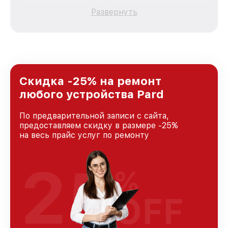
качественный и доступный ремонт для
Развернуть
каждого пользователя продукции Pard, вне
зависимости от сложности поломки. Мы
стремимся к тому, чтобы каждый клиент был
удовлетворен скоростью и качеством
предоставляемых услуг. Наша цель — стать
лучшим сервисным центром Pard в городе
Краснодаре, постоянно повышая уровень
Скидка -25% на ремонт
доверия и лояльности наших клиентов.
любого устройства Pard
По предварительной записи с сайта,
предоставляем скидку в размере -25%
на весь прайс услуг по ремонту
25
%
OFF