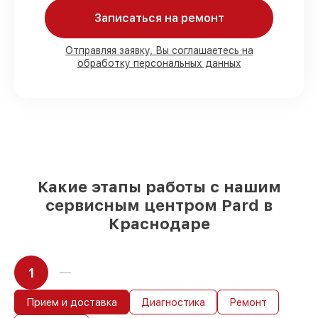
Записаться на ремонт
80%
работ под контролем клиента
90%
комплектующих для тепловизоров
на складе или доступны для срочного
Отправляя заявку, Вы соглашаетесь на
обработку персональных данных
заказа
Оригинальные запчасти и
качественные реплики на ваш выбор
–
под любые финансовые возможности
85%
работ за 1–2 часа, при немедленном
начале работ
Какие этапы работы с нашим
сервисным центром Pard в
Краснодаре
1
Прием и доставка
Диагностика
Ремонт