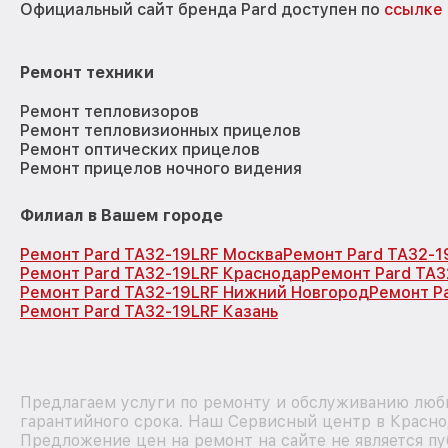
Официальный сайт бренда Pard доступен по
ссылке
Ремонт техники
Ремонт тепловизоров
Ремонт тепловизионных прицелов
Ремонт оптических прицелов
Ремонт прицелов ночного видения
Филиал в Вашем городе
Ремонт Pard TA32-19LRF Москва
Ремонт Pard TA32-1
Ремонт Pard TA32-19LRF Краснодар
Ремонт Pard TA3
Ремонт Pard TA32-19LRF Нижний Новгород
Ремонт P
Ремонт Pard TA32-19LRF Казань
Предлагаем услуги по ремонту и обслуживанию любы
гарантийного срока. Наш Сервисный центр в Красно
Предложение цен на ремонт на сайте не является п