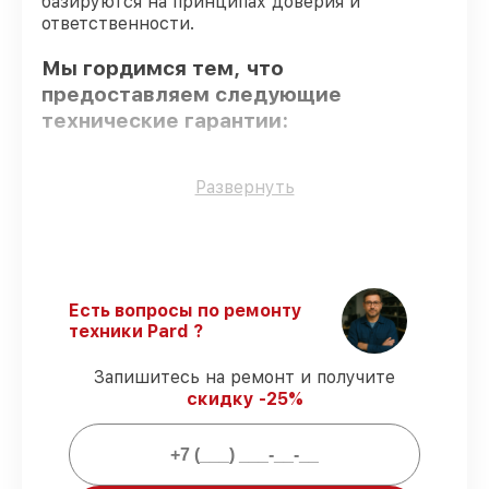
базируются на принципах доверия и
ответственности.
Мы гордимся тем, что
предоставляем следующие
технические гарантии:
Оригинальные детали
– только
Развернуть
подлинные комплектующие.
Сертифицированные инженеры
–
мастера проходят строгий отбор и
регулярное обучение.
Точное соблюдение сроков
–
Есть вопросы по ремонту
гарантируем завершение работ без
техники Pard ?
задержек.
Подтвержденная гарантия
– все
Запишитесь на ремонт и получите
работы по восстановлению проводятся с
скидку -25%
официальной гарантией.
Мы гарантируем: