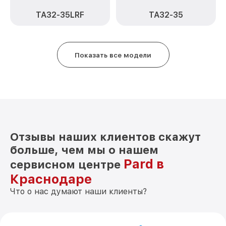
TA32-35LRF
TA32-35
Прошивка (Обновление ПО) TA32-19LRF
от 450₽
Pard
Ремонт платы управления
от 750₽
(восстановление) TA32-19LRF Pard
Показать все модели
Восстановление после попадания влаги
от 850₽
TA32-19LRF Pard
Ремонт Wi-Fi TA32-19LRF Pard
от 850₽
Ремонт разъема TA32-19LRF Pard
от 650₽
Отзывы наших клиентов скажут
Ремонт капиллярной трубки TA32-19LRF
от 450₽
Pard
больше, чем мы о нашем
Pard в
сервисном центре
Краснодаре
Что о нас думают наши клиенты?