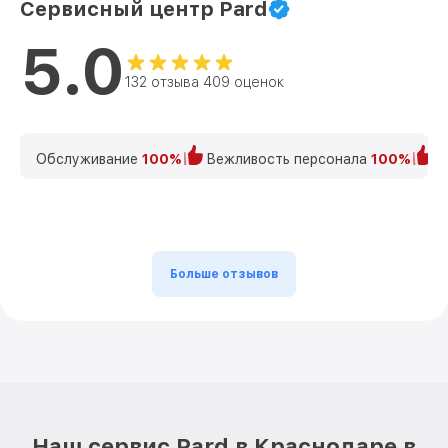
Сервисный центр Pard
5.0
132 отзыва 409 оценок
Обслуживание
100%
Вежливость персонала
100%
К
Больше отзывов
Наш сервис Pard в Краснодаре в