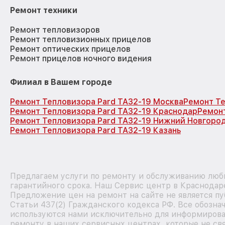
Ремонт техники
Ремонт тепловизоров
Ремонт тепловизионных прицелов
Ремонт оптических прицелов
Ремонт прицелов ночного видения
Филиал в Вашем городе
Ремонт Тепловизора Pard TA32-19 Москва
Ремонт Те
Ремонт Тепловизора Pard TA32-19 Краснодар
Ремонт
Ремонт Тепловизора Pard TA32-19 Нижний Новгоро
Ремонт Тепловизора Pard TA32-19 Казань
Предлагаем услуги по ремонту и обслуживанию любы
гарантийного срока. Наш Сервис центр в Краснодар
Предложение цен на ремонт на сайте не является п
Статьи 437(2) Гражданского кодекса РФ. Все обозна
используются нами исключительно для информирова
ремонту в наших сервисных центрах, которые не свя