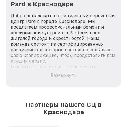
Pard в Краснодаре
Добро пожаловать в официальный сервисный
центр Pard в городе Краснодаре. Мы
предлагаем профессиональный ремонт и
обслуживание устройств Pard для всех
жителей города и окрестностей. Наша
команда состоит из сертифицированных
специалистов, которые постоянно повышают
свою квалификацию, чтобы предоставить вам
лучший сервис.
Миссия нашего центра — обеспечить
качественный и доступный ремонт для
Развернуть
каждого пользователя продукции Pard, вне
зависимости от сложности поломки. Мы
стремимся к тому, чтобы каждый клиент был
удовлетворен скоростью и качеством
предоставляемых услуг. Наша цель — стать
Партнеры нашего СЦ в
лучшим сервисным центром Pard в городе
Краснодаре
Краснодаре, постоянно повышая уровень
доверия и лояльности наших клиентов.