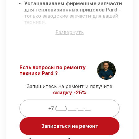
Устанавливаем фирменные запчасти
для тепловизионных прицелов Pard
–
только заводские запчасти для вашей
техники.
Опытные мастера
– проходят
Развернуть
серьезную проверку знаний и навыков,
что гарантирует гарантированно
долговечный результат.
Работаем строго в установленных
заранее временных рамках
– ремонт
тепловизионных прицелов Pard в
Есть вопросы по ремонту
оговоренные сроки.
техники Pard ?
Официальная гарантия
– на все виды
работ и комплектующие для
Запишитесь на ремонт и получите
тепловизионных прицелов Pard
скидку -25%
предоставляется гарантия до 3-х лет.
Мы гарантируем:
Записаться на ремонт
80%
работ по ремонту проводятся в
присутствии клиента