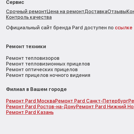
Сервис
Срочный ремонт
Цена на ремонт
Доставка
Отзывы
Ко
Контроль качества
Официальный сайт бренда Pard доступен по
ссылке
Ремонт техники
Ремонт тепловизоров
Ремонт тепловизионных прицелов
Ремонт оптических прицелов
Ремонт прицелов ночного видения
Филиал в Вашем городе
Ремонт Pard Москва
Ремонт Pard Санкт-Петербург
Ре
Ремонт Pard Ростов-на-Дону
Ремонт Pard Нижний Н
Ремонт Pard Казань