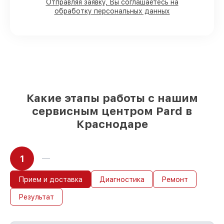
Отправляя заявку, Вы соглашаетесь на
90%
запчастей Pard имеются в наличии в
обработку персональных данных
Краснодаре, остальные приходят
оперативно
Фирменные детали Pard и надёжные
реплики
– только вы выбираете, какие
детали использовать, а мы делаем
ремонт с учётом возможностей клиента
85%
починок Pard выполняются в
течение пары часов, если мастер
Какие этапы работы с нашим
начинает работу сразу
сервисным центром Pard в
Краснодаре
1
Прием и доставка
Диагностика
Ремонт
Результат