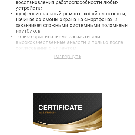
восстановления работоспособности любых
устройств;
профессиональный ремонт любой сложности,
начиная со смены экрана на смартфонах и
заканчивая сложными системными поломками
ноутбуков;
только оригинальные запчасти или
высококачественные аналоги и только после
согласования с клиентом.
На все работы и замененные комплектующие
Развернуть
предоставляется длительная гарантия. В случае
поломки по условиям гарантии, мы бесплатно
исправим ситуацию.
Наши преимущества
Преимуществами нашего сервисного центра Pard
в Краснодаре являются:
лучшие специалисты с многолетним опытом и
безупречной репутацией;
современное оборудование и
лицензированное ПО в ремонтно-
диагностических мастерских;
собственный склад комплектующих, что
позволяет сократить сроки