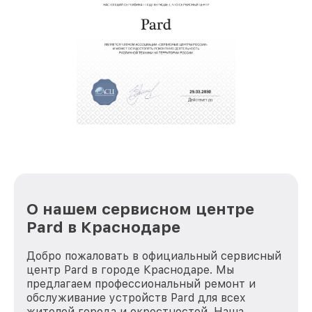
восстановительных работ;
звернуть
услуги курьера для владельцев
крупногабаритной техники, которые
обеспечат доставку устройств в сервис в
полной сохранности и бесплатно.
За годы своей деятельности мы получали только
положительные отзывы и обрели отличную
репутацию. Мы постоянно совершенствуемся и
стараемся каждый день делать наш сервис еще
лучше!
О нашем сервисном центре
Pard в Краснодаре
Добро пожаловать в официальный сервисный
центр Pard в городе Краснодаре. Мы
предлагаем профессиональный ремонт и
обслуживание устройств Pard для всех
жителей города и окрестностей. Наша