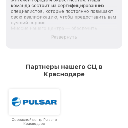
команда состоит из сертифицированных
специалистов, которые постоянно повышают
свою квалификацию, чтобы предоставить вам
лучший сервис.
Миссия нашего центра — обеспечить
качественный и доступный ремонт для
Развернуть
каждого пользователя продукции Pard, вне
зависимости от сложности поломки. Мы
стремимся к тому, чтобы каждый клиент был
удовлетворен скоростью и качеством
предоставляемых услуг. Наша цель — стать
Партнеры нашего СЦ в
лучшим сервисным центром Pard в городе
Краснодаре
Краснодаре, постоянно повышая уровень
доверия и лояльности наших клиентов.
Сервисный центр Pulsar в
Краснодаре