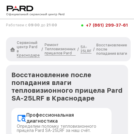
Официальный сервисный центр Pard
+7 (861) 299-37-61
Работаем с
09:00
до
21:00
Сервисный
Ремонт
Восстановление
центр Pard
SA-
Тепловизионных
/
/
/
после
в
25LRF
прицелов Pard
попадания влаги
Краснодаре
Восстановление после
попадания влаги
тепловизионного прицела Pard
SA-25LRF в Краснодаре
Профессиональная
диагностика
Определим поломку тепловизионного
прицела Pard SA-25LRF за наш счёт.