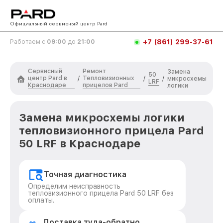
Официальный сервисный центр Pard
+7 (861) 299-37-61
Работаем с
09:00
до
21:00
Сервисный
Ремонт
Замена
50
центр Pard в
Тепловизионных
/
/
/
микросхемы
LRF
Краснодаре
прицелов Pard
логики
Замена микросхемы логики
тепловизионного прицела Pard
50 LRF в Краснодаре
Точная диагностика
Определим неисправность
тепловизионного прицела Pard 50 LRF без
оплаты.
Доставка туда-обратно