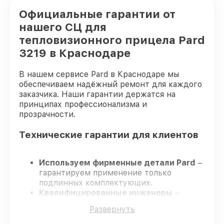
Официальные гарантии от
нашего СЦ для
тепловизионного прицела Pard
3219 в Краснодаре
В нашем сервисе Pard в Краснодаре мы
обеспечиваем надёжный ремонт для каждого
заказчика. Наши гарантии держатся на
принципах профессионализма и
прозрачности.
Технические гарантии для клиентов
Используем фирменные детали Pard
–
гарантируем применение только
подлинных комплектующих.
Квалифицированные инженеры
–
проходят постоянное обучение, что
Развернуть
обеспечивает надёжную работу
устройства после ремонта.