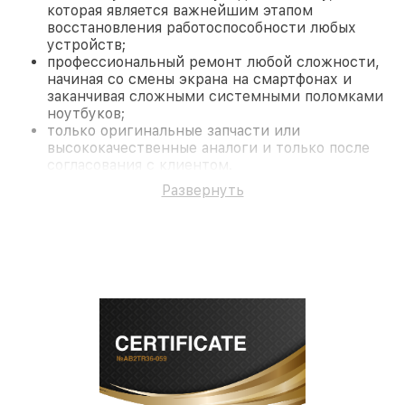
которая является важнейшим этапом
восстановления работоспособности любых
устройств;
профессиональный ремонт любой сложности,
начиная со смены экрана на смартфонах и
заканчивая сложными системными поломками
ноутбуков;
только оригинальные запчасти или
высококачественные аналоги и только после
согласования с клиентом.
На все работы и замененные комплектующие
Развернуть
предоставляется длительная гарантия. В случае
поломки по условиям гарантии, мы бесплатно
исправим ситуацию.
Наши преимущества
Преимуществами нашего сервисного центра Pard
в Краснодаре являются:
лучшие специалисты с многолетним опытом и
безупречной репутацией;
современное оборудование и
лицензированное ПО в ремонтно-
диагностических мастерских;
собственный склад комплектующих, что