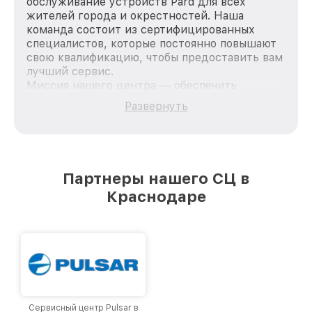
обслуживание устройств Pard для всех
жителей города и окрестностей. Наша
команда состоит из сертифицированных
специалистов, которые постоянно повышают
свою квалификацию, чтобы предоставить вам
лучший сервис.
Миссия нашего центра — обеспечить
качественный и доступный ремонт для
Развернуть
каждого пользователя продукции Pard, вне
зависимости от сложности поломки. Мы
стремимся к тому, чтобы каждый клиент был
удовлетворен скоростью и качеством
предоставляемых услуг. Наша цель — стать
Партнеры нашего СЦ в
лучшим сервисным центром Pard в городе
Краснодаре
Краснодаре, постоянно повышая уровень
доверия и лояльности наших клиентов.
Сервисный центр Pulsar в