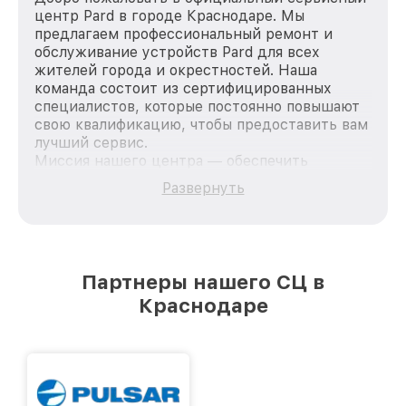
центр Pard в городе Краснодаре. Мы
предлагаем профессиональный ремонт и
обслуживание устройств Pard для всех
жителей города и окрестностей. Наша
команда состоит из сертифицированных
специалистов, которые постоянно повышают
свою квалификацию, чтобы предоставить вам
лучший сервис.
Миссия нашего центра — обеспечить
качественный и доступный ремонт для
Развернуть
каждого пользователя продукции Pard, вне
зависимости от сложности поломки. Мы
стремимся к тому, чтобы каждый клиент был
удовлетворен скоростью и качеством
предоставляемых услуг. Наша цель — стать
Партнеры нашего СЦ в
лучшим сервисным центром Pard в городе
Краснодаре
Краснодаре, постоянно повышая уровень
доверия и лояльности наших клиентов.