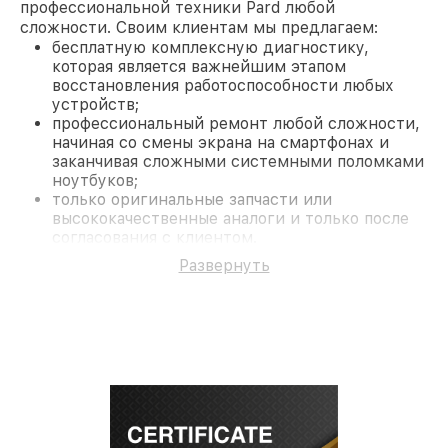
профессиональной техники Pard любой
сложности. Своим клиентам мы предлагаем:
бесплатную комплексную диагностику,
которая является важнейшим этапом
восстановления работоспособности любых
устройств;
профессиональный ремонт любой сложности,
начиная со смены экрана на смартфонах и
заканчивая сложными системными поломками
ноутбуков;
только оригинальные запчасти или
высококачественные аналоги и только после
согласования с клиентом.
На все работы и замененные комплектующие
Развернуть
предоставляется длительная гарантия. В случае
поломки по условиям гарантии, мы бесплатно
исправим ситуацию.
Наши преимущества
Преимуществами нашего сервисного центра Pard
в Краснодаре являются:
лучшие специалисты с многолетним опытом и
безупречной репутацией;
современное оборудование и