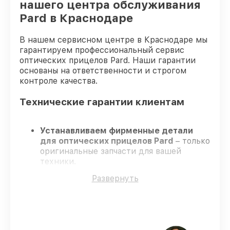
нашего центра обслуживания
Pard в Краснодаре
В нашем сервисном центре в Краснодаре мы
гарантируем профессиональный сервис
оптических прицелов Pard. Наши гарантии
основаны на ответственности и строгом
контроле качества.
Технические гарантии клиентам
Устанавливаем фирменные детали
для оптических прицелов Pard
– только
оригинальные запчасти для вашей
техники.
Опытные мастера
– проходят
Развернуть
серьезную проверку знаний и навыков,
что обеспечивает гарантированно
долговечный результат.
Завершаем работы без задержек
–
ремонт оптических прицелов Pard в