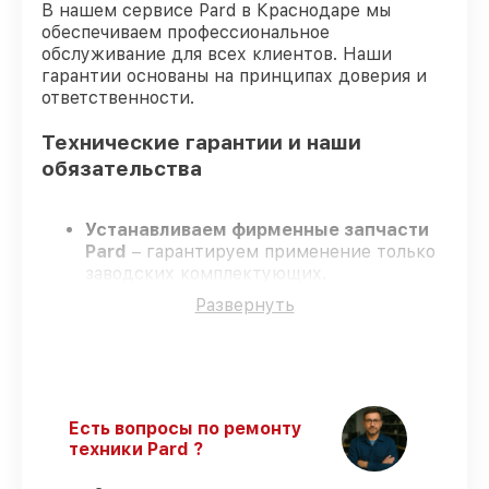
В нашем сервисе Pard в Краснодаре мы
обеспечиваем профессиональное
обслуживание для всех клиентов. Наши
гарантии основаны на принципах доверия и
ответственности.
Технические гарантии и наши
обязательства
Устанавливаем фирменные запчасти
Pard
– гарантируем применение только
заводских комплектующих.
Сертифицированные специалисты
–
Развернуть
проходят постоянное обучение, что
подтверждает уровень их
профессионализма.
Соблюдаем сроки ремонта
– ремонт
оптического прицела Pard NV-008PLRF
строго по договоренности.
Есть вопросы по ремонту
Гарантийное сопровождение
– все
техники Pard ?
работы и запчасти защищены