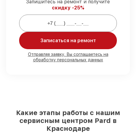
официальной гарантией Pard.
Запишитесь на ремонт и получите
скидку -25%
Мы гарантируем:
80%
ремонтов выполняем с
Записаться на ремонт
возможностью личного присутствия
владельца
90%
деталей Pard готовы к установке в
Отправляя заявку, Вы соглашаетесь на
Краснодаре, остальные доставляются
обработку персональных данных
быстро
Подлинные запчасти Pard и надёжные
аналоги
– под любые запросы
85%
работ занимают до 2 часов, если
мастер приступает к ремонту сразу
Какие этапы работы с нашим
сервисным центром Pard в
Краснодаре