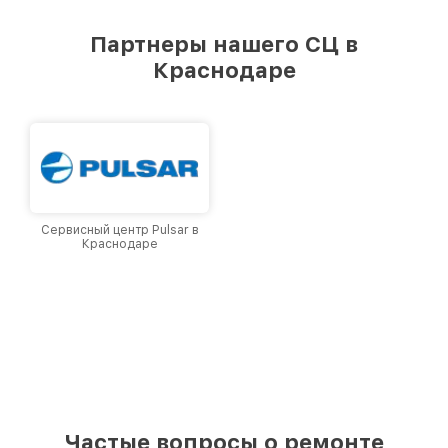
удовлетворен скоростью и качеством
предоставляемых услуг. Наша цель — стать
Партнеры нашего СЦ в
лучшим сервисным центром Pard в городе
Краснодаре
Краснодаре, постоянно повышая уровень
доверия и лояльности наших клиентов.
Сервисный центр Pulsar в
Краснодаре
Частые вопросы о ремонте