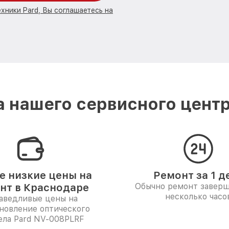
хники Pard, Вы соглашаетесь на
 нашего сервисного центр
 низкие цены на
Ремонт за 1 д
нт в Краснодаре
Обычно ремонт заверш
несколько часо
аведливые цены на
новление оптического
ела Pard NV-008PLRF