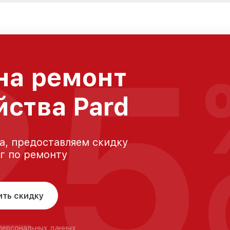
25
на ремонт
йства Pard
а, предоставляем скидку
уг по ремонту
ить скидку
 персональных данных