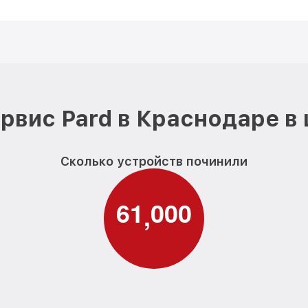
рвис Pard в Краснодаре в
Сколько устройств починили
6
1
0
0
0
,