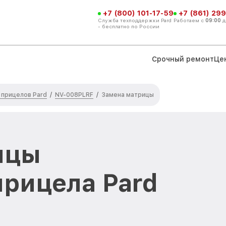
+7 (800) 101-17-59
+7 (861) 299
Служба техподдержки Pard
Работаем с
09:00
д
- бесплатно по России
Срочный ремонт
Це
 прицелов Pard
NV-008PLRF
/
/
Замена матрицы
ицы
прицела Pard
в