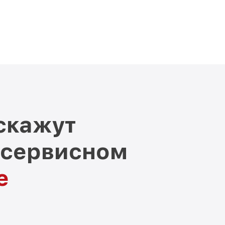
скажут
 сервисном
е