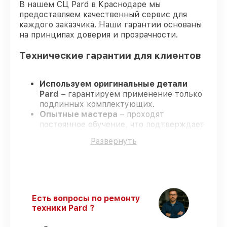
В нашем СЦ Pard в Краснодаре мы
предоставляем качественный сервис для
каждого заказчика. Наши гарантии основаны
на принципах доверия и прозрачности.
Технические гарантии для клиентов
Используем оригинальные детали
Pard
– гарантируем применение только
подлинных комплектующих.
Опытные мастера
– проходят
постоянное обучение, что подтверждает
уровень их профессионализма.
Развернуть
Соблюдаем сроки ремонта
– ремонт
оптического прицела Pard NV-008PLRF
строго по договоренности.
Гарантийное сопровождение
– все
ремонтные услуги и комплектующие
защищены сервисной гарантией.
Есть вопросы по ремонту
техники Pard ?
Мы гарантируем: