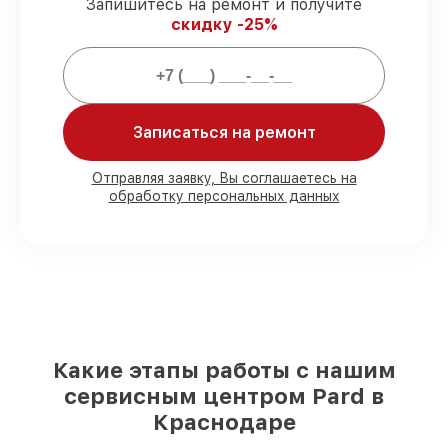
Запишитесь на ремонт и получите
скидку -25%
80%
работ проводим с возможностью
личного присутствия владельца
90%
деталей Pard имеются на складе в
Краснодаре, остальные поступают
оперативно
Записаться на ремонт
Оригинальные комплектующие Pard и
качественные аналоги
– с учётом
Отправляя заявку, Вы соглашаетесь на
любых финансовых возможностей
обработку персональных данных
85%
ремонтов исполняются за 1–2 часа,
при незамедлительном начале работ
Какие этапы работы с нашим
сервисным центром Pard в
Краснодаре