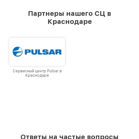
удовлетворен скоростью и качеством
предоставляемых услуг. Наша цель — стать
Партнеры нашего СЦ в
лучшим сервисным центром Pard в городе
Краснодаре
Краснодаре, постоянно повышая уровень
доверия и лояльности наших клиентов.
Сервисный центр Pulsar в
Краснодаре
Ответы на частые вопросы